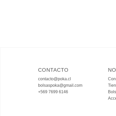
CONTACTO
NO
contacto@poka.cl
Con
bolsaspoka@gmail.com
Tie
+569 7699 6146
Bols
Acc