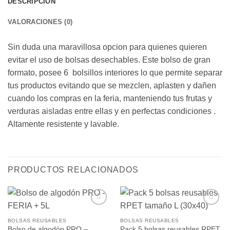
DESCRIPCIÓN
VALORACIONES (0)
Sin duda una maravillosa opcion para quienes quieren
evitar el uso de bolsas desechables. Este bolso de gran
formato, posee 6 bolsillos interiores lo que permite separar
tus productos evitando que se mezclen, aplasten y dañen
cuando los compras en la feria, manteniendo tus frutas y
verduras aisladas entre ellas y en perfectas condiciones .
Altamente resistente y lavable.
PRODUCTOS RELACIONADOS
Añadir
Añadir
a la
a la
BOLSAS REUSABLES
BOLSAS REUSABLES
lista de
lista de
Bolso de algodón PRO –
Pack 5 bolsas reusables RPET