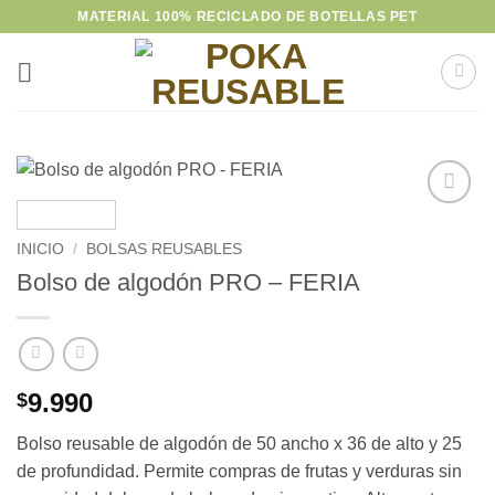
Saltar
MATERIAL 100% RECICLADO DE BOTELLAS PET
al
contenido
Añadir
a la
INICIO
/
BOLSAS REUSABLES
lista de
Bolso de algodón PRO – FERIA
deseos
9.990
$
Bolso reusable de algodón de 50 ancho x 36 de alto y 25
de profundidad. Permite compras de frutas y verduras sin