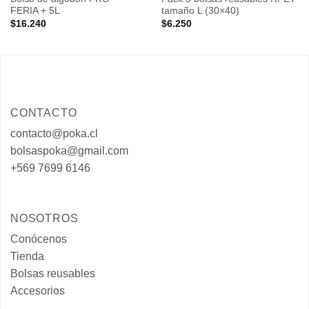
deseos
deseos
FERIA + 5L
tamaño L (30×40)
$
16.240
$
6.250
CONTACTO
contacto@poka.cl
bolsaspoka@gmail.com
+569 7699 6146
NOSOTROS
Conócenos
Tienda
Bolsas reusables
Accesorios