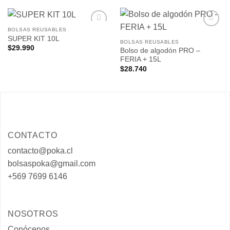
BOLSAS REUSABLES
Añadir
Añadir
SUPER KIT 10L
a la
a la
BOLSAS REUSABLES
$
29.990
lista de
lista de
Bolso de algodón PRO –
deseos
deseos
FERIA + 15L
$
28.740
CONTACTO
contacto@poka.cl
bolsaspoka@gmail.com
+569 7699 6146
NOSOTROS
Conócenos