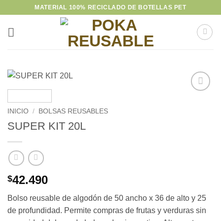
Saltar
MATERIAL 100% RECICLADO DE BOTELLAS PET
al
contenido
Añadir
a la
INICIO
/
BOLSAS REUSABLES
lista de
SUPER KIT 20L
deseos
42.490
$
Bolso reusable de algodón de 50 ancho x 36 de alto y 25
de profundidad. Permite compras de frutas y verduras sin